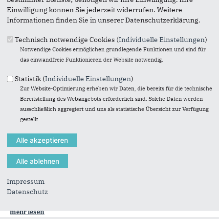
Einwilligung können Sie jederzeit widerrufen. Weitere
Informationen finden Sie in unserer Datenschutzerklärung.
Technisch notwendige Cookies (
Individuelle Einstellungen
)
Notwendige Cookies ermöglichen grundlegende Funktionen und sind für
das einwandfreie Funktionieren der Website notwendig.
Statistik (
Individuelle Einstellungen
)
Politik vor Ort, das muss nicht immer nur Kommunalpolitik
Zur Website-Optimierung erheben wir Daten, die bereits für die technische
sein. Und auch jenseits der aktuellen Tagespolitik sind
Bereitstellung des Webangebots erforderlich sind. Solche Daten werden
interessante und gute Veranstaltungen möglich. Das bewies
ausschließlich aggregiert und uns als statistische Übersicht zur Verfügung
die
Junge Union Dörverden
einmal mehr im Frühjahr 1996:
gestellt.
Mit Referent Klaus Liebetanz wagte sich die JU mit Erfolg an
das Thema „internationales Krisenmanagement".
Über die Veranstaltung berichtete die
Verdener-Aller-
Zeitung
im April 1996 ausführlich:
Impressum
„Barme
.
„Humanitäre Hilfe, die erst beginnt, wenn das Fernsehen
Datenschutz
das namenlose Elend mit Leichenbergen in...
mehr lesen