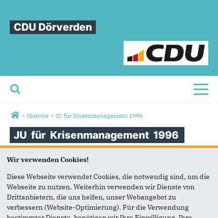
CDU Dörverden
Toggl
Sie sind hier
»
Historie
»
JU für Krisenmanagement 1996
JU
für
Krisenmanagement
1996
Wir verwenden Cookies!
JU für Krisenmanagement 1996
Diese Webseite verwendet Cookies, die notwendig sind, um die
Webseite zu nutzen. Weiterhin verwenden wir Dienste von
Drittanbietern, die uns helfen, unser Webangebot zu
verbessern (Website-Optimierung). Für die Verwendung
bestimmter Dienste, benötigen wir Ihre Einwilligung. Ihre