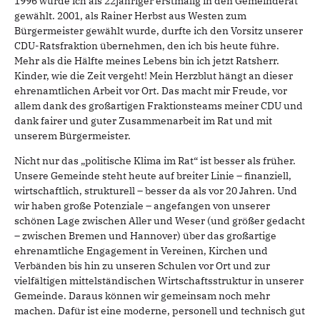
1996 wurde ich als 22jähriger erstmalig in den Gemeinderat
gewählt. 2001, als Rainer Herbst aus Westen zum
Bürgermeister gewählt wurde, durfte ich den Vorsitz unserer
CDU-Ratsfraktion übernehmen, den ich bis heute führe.
Mehr als die Hälfte meines Lebens bin ich jetzt Ratsherr.
Kinder, wie die Zeit vergeht! Mein Herzblut hängt an dieser
ehrenamtlichen Arbeit vor Ort. Das macht mir Freude, vor
allem dank des großartigen Fraktionsteams meiner CDU und
dank fairer und guter Zusammenarbeit im Rat und mit
unserem Bürgermeister.
Nicht nur das „politische Klima im Rat“ ist besser als früher.
Unsere Gemeinde steht heute auf breiter Linie – finanziell,
wirtschaftlich, strukturell – besser da als vor 20 Jahren. Und
wir haben große Potenziale – angefangen von unserer
schönen Lage zwischen Aller und Weser (und größer gedacht
– zwischen Bremen und Hannover) über das großartige
ehrenamtliche Engagement in Vereinen, Kirchen und
Verbänden bis hin zu unseren Schulen vor Ort und zur
vielfältigen mittelständischen Wirtschaftsstruktur in unserer
Gemeinde. Daraus können wir gemeinsam noch mehr
machen. Dafür ist eine moderne, personell und technisch gut